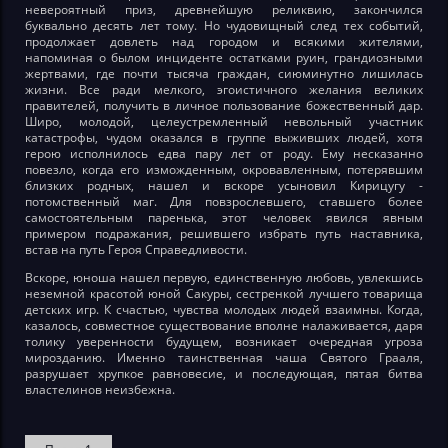
невероятный приз, древнейшую реликвию, закончился
буквально десять лет тому. Но чудовищный след тех событий,
продолжает довлеть над городом и всякими жителями,
напоминая о былом инциденте остатками руин, грандиозными
жертвами, где почти тысяча граждан, сиюминутно лишилась
жизни. Все ради мелкого, эгоистичного желания великих
правителей, получить в личное пользование божественный дар.
Широ, молодой, целеустремленный невольный участник
катастрофы, чудом оказался в группе выживших людей, хотя
герою исполнилось едва пару лет от роду. Ему несказанно
повезло, когда его изможденным, окровавленным, потерявшим
близких родных, нашел и вскоре усыновил Кирицугу -
потомственный маг. Для повзрослевшего, ставшего более
самостоятельным паренька, этот человек явился явным
примером подражания, решившего избрать путь наставника,
встав на путь Героя Справедливости.
Вскоре, юноша нашел первую, единственную любовь, увлекшись
неземной красотой юной Сакуры, сестренкой лучшего товарища
детских игр. К счастью, чувства молодых людей взаимны. Когда,
казалось, совместное существование вполне налаживается, даря
толику уверенности будущем, возникает очередная угроза
мирозданию. Именно таинственная чаша Святого Грааля,
разрушает хрупкое равновесие, и последующая, пятая битва
властелинов неизбежна.