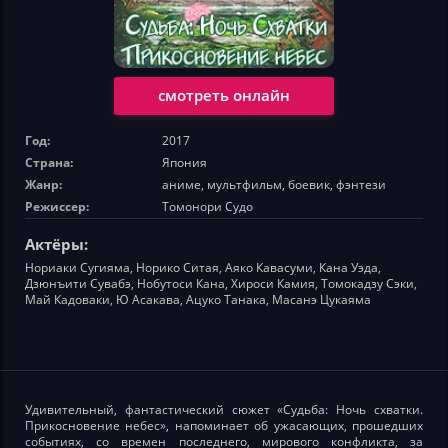
смотреть онлайн
Год:
2017
Страна:
Япония
Жанр:
аниме, мультфильм, боевик, фэнтези
Режиссер:
Томонори Судо
Актёры:
Нориаки Сугияма, Норико Ситая, Аяко Кавасуми, Кана Уэда,
Дзюнъити Сувабэ, Нобутоси Кана, Хироси Камия, Томокадзу Сэки,
Май Кадоваки, Ю Асакава, Ацуко Танака, Масанэ Цукаяма
Удивительный, фантастический сюжет «Судьба: Ночь схватки.
Прикосновение небес», напоминает об ужасающих, прошедших
событиях, со времен последнего, мирового конфликта, за