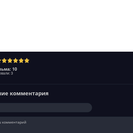
ьма: 10
овали:
3
ние комментария