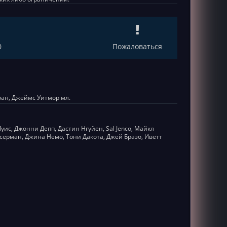
0
Пожаловаться
ран, Джеймс Уитмор мл.
ис, Джонни Депп, Дастин Нгуйен, Sal Jenco, Майкл
ссерман, Джина Немо, Тони Дакота, Джей Бразо, Иветт