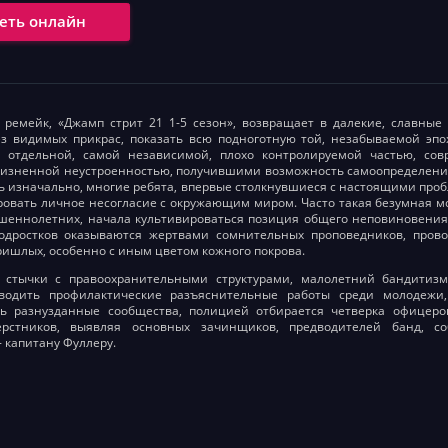
еть онлайн
ремейк, «Джамп стрит 21 1-5 сезон», возвращает в далекие, славные 
з видимых прикрас, показать всю подноготную той, незабываемой эпо
а отдельной, самой независимой, плохо контролируемой частью, со
изненной неустроенностью, получившими возможность самоопределения.
ь изначально, многие ребята, впервые столкнувшиеся с настоящими пробл
овать личное несогласие с окружающим миром. Часто такая безумная м
шеннолетних, начала культивироваться позиция общего неповиновения
одростков оказываются жертвами сомнительных проповедников, пров
ишлых, особенно с иным цветом кожного покрова.
 стычки с правоохранительными структурами, малолетний бандитизм
водить профилактические разъяснительные работы среди молодежи
ть разнузданные сообщества, полицией отбирается четверка офицеро
рстников, выявляя основных зачинщиков, предводителей банд, с
- капитану Фуллеру.