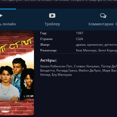
ь онлайн
Трейлер
Комментарии 
Год:
1987
Страна:
США
Жанр:
драма, криминал, детекти
Режиссер:
Ким Мэннерс, Билл Корко
Актёры:
Холли Робинсон Пит, Стивен Уильямс, Питер ДеЛу
Бендетти, Ричард Греко, Майкл ДеЛуис, Марк Ва
Нипар, Блу Манкума