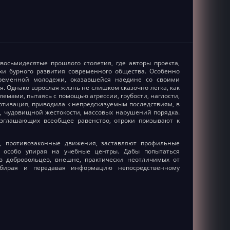
восьмидесятые прошлого столетия, где авторы проекта,
хи бурного развития современного общества. Особенно
временной молодежи, оказавшейся наедине со своими
 Однако взрослая жизнь не слишком сказочно легка, как
емами, пытаясь с помощью агрессии, грубости, наглости,
отивация, приводила к непредсказуемым последствиям, в
, чудовищной жестокости, массовых нарушений порядка.
озглашающих всеобщее равенство, отроки призывают к
, противозаконные движения, заставляют профильные
, особо упирая на учебные центры. Дабы попытаться
в добровольцев, внешне, практически неотличимых от
обирая и передавая информацию непосредственному