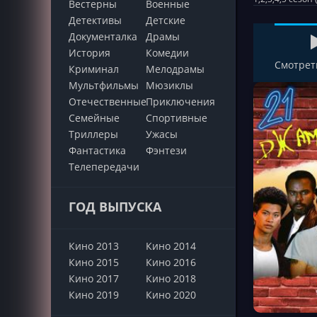
Вестерны
Военные
Детективы
Детские
Документалка
Драмы
История
Комедии
Смотрет
Криминал
Мелодрамы
Мультфильмы
Мюзиклы
Отечественные
Приключения
Семейные
Cпортивные
Триллеры
Ужасы
Фантастика
Фэнтези
Телепередачи
ГОД ВЫПУСКА
Кино 2013
Кино 2014
Кино 2015
Кино 2016
Кино 2017
Кино 2018
Кино 2019
Кино 2020