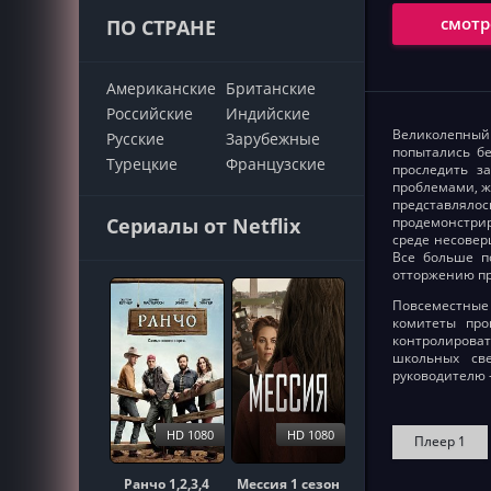
смотр
ПО СТРАНЕ
Американские
Британские
Российские
Индийские
Великолепный 
Русские
Зарубежные
попытались бе
Турецкие
Французские
проследить з
проблемами, ж
представлялос
Сериалы от Netflix
продемонстрир
среде несовер
Все больше п
отторжению пр
Повсеместные
комитеты про
контролирова
школьных све
руководителю 
HD 1080
HD 1080
Плеер 1
Ранчо 1,2,3,4
Мессия 1 сезон