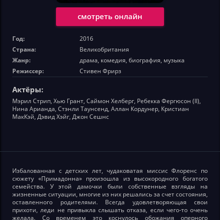
смотреть онлайн
Год:
2016
Страна:
Великобритания
Жанр:
драма, комедия, биография, музыка
Режиссер:
Стивен Фрирз
Актёры:
Мэрил Стрип, Хью Грант, Саймон Хелберг, Ребекка Фергюсон (II),
Нина Арианда, Стэнли Таунсенд, Аллан Кордунер, Кристиан
МакКэй, Дэвид Хэйг, Джон Сешнс
Избалованная с детских лет, чудаковатая миссис Флоренс по
сюжету «Примадонна» произошла из высокородного богатого
семейства. У этой дамочки были собственные взгляды на
жизненные ситуации, многие из них решались за счет состояния,
оставленного родителями. Всегда удовлетворяющая свои
прихоти, леди не привыкла слышать отказа, если чего-то очень
желала. Со временем это коснулось обожания оперного