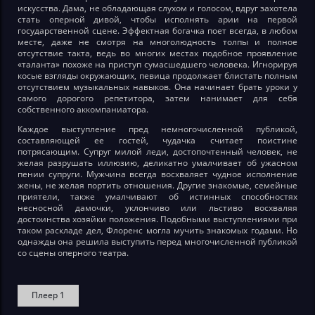
искусства. Дама, не обладающая слухом и голосом, вдруг захотела
стать оперной дивой, чтобы исполнять арии на первой
государственной сцене. Эффектная богачка поет всегда, в любом
месте, даже не смотря на многолюдность толпы и полное
отсутствие такта, ведь во многих местах подобное проявление
«таланта» похоже на приступ сумасшедшего человека. Игнорируя
косые взгляды окружающих, певица продолжает блистать полным
отсутствием музыкальных навыков. Она начинает брать уроки у
самого дорогого репетитора, затем нанимает для себя
собственного аккомпаниатора.
Каждое выступление пред немногочисленной публикой,
составляющей ее гостей, чудачка считает поистине
потрясающим. Супруг милой леди, достопочтенный человек, не
желая разрушать иллюзию, деликатно умалчивает об ужасном
пении супруги. Мужчина всегда восхваляет чудное исполнение
жены, не желая портить отношения. Другие знакомые, семейные
приятели, также умалчивают об истинных способностях
несносной дамочки, уклончиво или льстиво восхваляя
достоинства хозяйки положения. Подобными выступлениями при
таком раскладе дел, Флоренс могла мучить знакомых годами. Но
однажды она решила выступить перед многочисленной публикой
со сцены оперного театра.
Плеер 1