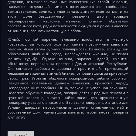
девушки, не менее сексуальные, мужественные, стройные парни,
населяют отдельный мир многомиллионного сообщества.
Зажигательные, великолепные танцы, динамичные ритмы, и на
этом фоне безудержного праздника, царят горькие
разочарования, жестокие измены, попытки обретения
собственного пути, ради возможности окунуться в романтические
отношения, познать настоящую любовь.
Юный, горячий паренек, внезапно влюбляется в местную
красавицу, за которой охотятся самые престижные кавалеры
района. Имея столь бурную популярность, Ванесса, всей душой
обожающая любимый город, наслаждается жизнью, не желая
менять судьбу. Однако юноша, заражен идеей, сменить
обстановку, переехав на просторы Доминиканской Республики.
Он согласен забросить довольно престижный, приносящий
немалые дивиденды винный бизнес, отправившись за призраком
своих грез. Утратив общность компромисса, ребята ссорятся.
Нежданное появление давней знакомой, приносит череду
непредвиденных проблем. Нина, толком не успевшая закончить
нелегкое обучение колледжа, возвращается к родным пенатам с
грустной новостью, пытаясь найти посильную, дружественную
поддержку у старого знакомого. Это стало поворотным этапом для
Уснави, дающее переосмыслить давние стремления, найти
собственный дом, научившись мечтать, чтобы вновь поверить
друг другу.
Плеер 1