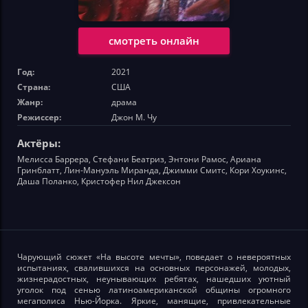
смотреть онлайн
Год:
2021
Страна:
США
Жанр:
драма
Режиссер:
Джон М. Чу
Актёры:
Мелисса Баррера, Стефани Беатриз, Энтони Рамос, Ариана
Гринблатт, Лин-Мануэль Миранда, Джимми Смитс, Кори Хоукинс,
Даша Поланко, Кристофер Нил Джексон
Чарующий сюжет «На высоте мечты», поведает о невероятных
испытаниях, свалившихся на основных персонажей, молодых,
жизнерадостных, неунывающих ребятах, нашедших уютный
уголок под сенью латиноамериканской общины огромного
мегаполиса Нью-Йорка. Яркие, манящие, привлекательные