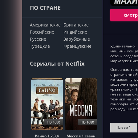
ПО СТРАНЕ
смотр
Американские
Британские
Российские
Индийские
Русские
Зарубежные
Турецкие
Французские
Удивительно,
машины конца 
сезон» создал
марка уже нико
Сериалы от Netflix
Основным геро
ограниченный 
не желая упу
модернизирова
«развалину».
гнева, ведь о
техники на ис
гонорары от с
равнодушных з
HD 1080
HD 1080
Плеер 1
Ранчо 1,2,3,4
Мессия 1 сезон