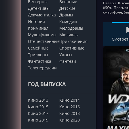
Вестерны
Военные
Плеер с
Discov
(iSO). Просмо
Детективы
Детские
смартфоне, бе
Документалка
Драмы
История
Комедии
Криминал
Мелодрамы
Мультфильмы
Мюзиклы
Смотрет
Отечественные
Приключения
Семейные
Cпортивные
Триллеры
Ужасы
Фантастика
Фэнтези
Телепередачи
ГОД ВЫПУСКА
Кино 2013
Кино 2014
Кино 2015
Кино 2016
Кино 2017
Кино 2018
Кино 2019
Кино 2020