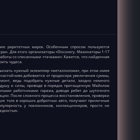
ию раритетных марок. Особенным спросом пользуются
н. Для этого организаторы «Discovery. Махинаторы 1-17
аботы со списанными «тачками». Кажется, что найденная
рить чудеса.
скать нужный экземпляр «металлолома», при этом имея
 настойчиво добивается от продюсера увеличения суммы,
емонт, ведь подобрать нужные детали, заодно немного
 душу и силы, приводя в порядок притащенную Майклом
нными работниками гаража, доводя ребят до шуточного
ации. После сложного процесса восстановления, проверки
щие толк в хороших добротных авто, получают приличные
пулярность у поклонников, коллекционеров, просто не
едкостью.