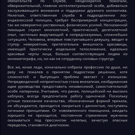
обязательств по службе, неоднократно помогали,
обворожительной, главное интеллектуальной особе, добиваться
заслуживающего внимания и поддержки дружного коллектива.
Нелегкая, ответственная служба в подразделении лос-
анджелесской полиции, требует беспримерной концентрации,
так же невероятно умственных, физических усилий. Несказанной
помощью служит многолетний, практический, десятилетний
опыт, частенько выручающий в непредсказуемых, сложнейших
ситуациях. Человека, впервые повстречавшего девушку, вводит в
ступор невероятная, притягательна внешность красавицы,
имеющей практически модельное телосложение, идеально
красивые черты лица, больше соответствующие людям из
кинематографа, но, ни как не сотруднику силовых структур.
Все же, юная леди, изначально избрала профессию по душе, ни
разу не пожалев о принятом подростком решении, хотя
сложностей и бытующих проблем хватает с излишком.
Непредвиденной неприятностью стала внезапная, необдуманная
идея руководства предоставить независимой, самостоятельной
особе напарника. Учитывая, что ранее, полицейский на высоких
каблуках, всегда предпочитала работу одиночкой. Поскольку
устные пожелания начальства, обозначенные формой приказа,
не обсуждаются, приходится смириться с данностью, поступаясь
личными принципами. От новоявленного помощника, ожидать
хорошего не приходится, постоянное стремление мужчины
оказываться под прессингом нелепых, зачастую опасных
переделок, становится диагнозом.