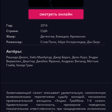
смотреть онлайн
Год:
2016
Страна:
США
Жанр:
Детектив, Комедия, Криминал
Режиссер:
Стив Пинк, Айра Унгерилидер, Дэн Бирс
Актёры:
Рашида Джонс, Хэйз МакАртур, Джер Бернс, Деон Коул, Эндри
Вермелен, Джаггер, Джеймс Франко, Андреас Виганд, Мэттью
Глэйв, Хизер Грэм
Захватывающий сюжет описывает удивительную, наполненную
всевозможными перипетиями судьбу молодой, несказанно
привлекательной женщины «Энджи Трайбека 1-4 сезон».
Удивительная тактичность, примерное поведение,
показательная ответственность при каждодневном исполнении