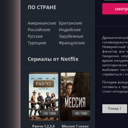
ПО СТРАНЕ
смотр
Американские
Британские
Российские
Индийские
Русские
Зарубежные
Драматический
головокружите
Турецкие
Французские
Невероятный т
фанатов, все 
поединки, неу
Сериалы от Netflix
время изнуряю
категорически
выбивает несч
справиться с н
Потеряв всяку
готовить к пр
стоит игнорир
Плеер 1
HD 1080
HD 1080
Ранчо 1,2,3,4
Мессия 1 сезон