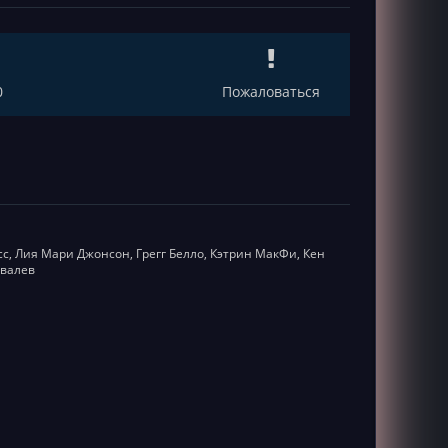
0
Пожаловаться
с, Лия Мари Джонсон, Грегг Белло, Кэтрин МакФи, Кен
овалев