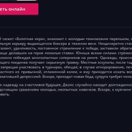
еть онлайн
 сюжет «Болотная икра», знакомит с молодым темнокожим пареньком, 
льную карьеру выдающегося боксера в тяжелом весе. Неоднократно ста
алант, удачливость, постоянное стремление к победе, заставили обра
чаще делавших на героя немалые ставки. Юноша всеми силами стремил
клонно побеждая многоопытных соперников на ринге. Однажды, происхо
щего поединка получает серьезную травму. Местные эскулапы, после т
 запрещая участвовать в турнирах, обещая, в случае игнорирования, пе
астного из привычной, отлаженной колеи, и ему приходится искать в
акатившей депрессией. Вскоре, приходит новая беда, супруга требует нез
ю надежду на счастливое будущее, Джонс случайно находит долгожданное
едстоящим сражениям молодых, неопытных новичков. Вскоре, к мужчине
овать.