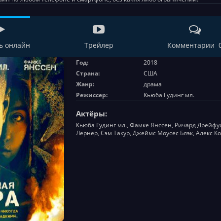
ь онлайн
Трейлер
Комментарии 
Год:
2018
Страна:
США
Жанр:
драма
Режиссер:
Кьюба Гудинг мл.
Актёры:
Кьюба Гудинг мл., Фамке Янссен, Ричард Дрейфус
Лернер, Сэм Такур, Джеймс Моусес Блэк, Алекс К