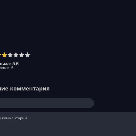
ьма: 5.6
овали:
5
ние комментария