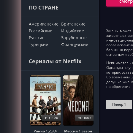
смотр
ПО СТРАНЕ
Американские
Британские
Российские
Индийские
Жизнь может 
животные» за
Русские
Зарубежные
инновационны
Турецкие
Французские
после всплыти
барышня переб
основными соб
Сериалы от Netflix
Невнимательн
Однажды случи
которых остав
Со временем ш
девушке жизне
на обретение 
Плеер 1
HD 1080
HD 1080
Ранчо 1,2,3,4
Мессия 1 сезон