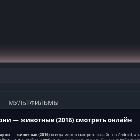
МУЛЬТФИЛЬМЫ
рни — животные (2016) смотреть онлайн
арни — животные (2016)
всегда можно смотреть онлайн на Android, а т
ен бесплатно онлайн на любом телефоне и смартфоне, без каких либо огра