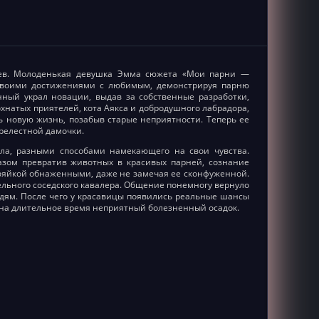
ев. Молоденькая девушка Эмма сюжета «Мои парни —
 своими достижениями с любимым, демонстрируя парню
ый украл новации, выдав за собственные разработки,
натых приятелей, кота Аякса и добродушного лабрадора,
ь новую жизнь, позабыв старые неприятности. Теперь ее
релестной дамочки.
ла, разными способами намекающего на свои чувства.
азом превратив животных в красивых парней, сознание
озяйкой обнаженными, даже не замечая ее сконфуженной.
льного соседского кавалера. Общение понемногу вернуло
дям. После чего у красавицы появились реальные шансы
о на длительное время неприятный болезненный осадок.