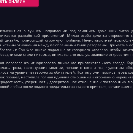
еть онлайн
измениться в лучшем направлении под влиянием домашних питомц
нимается разработкой приложений. Милая особа делится откровенно
й дизайн, приносящий огромную прибыль. Нечистоплотный возлюбленн
я истины отношения между влюбленными были разорваны. Прихватив мох
ралась в Сан-Франциско подальше от коварного кавалера, чтобы начат
еседниками стали питомцы, внимательно выслушивающие откровения п
ая переселенка игнорировала внимание привлекательного соседа Кар
лась гроза, сверкнувшие молнии, попали в кота и пса, чудесным обр
алось на уровне четвероногих обитателей. Поэтому они явились перед х
ок прошел, наступила полная идиллия отношений к огорчению нерешите
радостность, уверенность, доверительное отношение к посторонним лю
новой любви после подлого предательства старого приятеля, оставившег