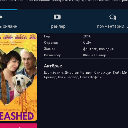
ь онлайн
Трейлер
Комментарии 
Год:
2016
Страна:
США
Жанр:
фэнтези, комедия
Режиссер:
Финн Тейлор
Актёры:
Шон Эстин, Джастин Чэтвин, Стив Хоуи, Кейт Ми
Бренер, Кэти Гарвер, Скотт Коффи