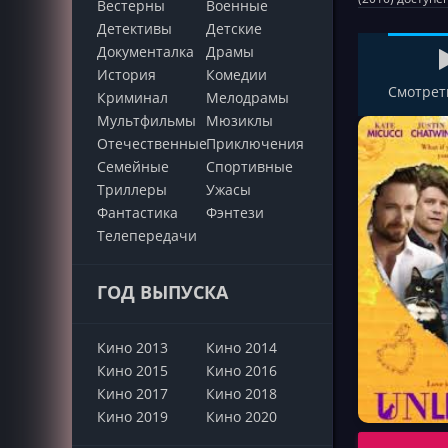
Вестерны
Военные
Детективы
Детские
Документалка
Драмы
История
Комедии
Смотрет
Криминал
Мелодрамы
Мультфильмы
Мюзиклы
Отечественные
Приключения
Семейные
Cпортивные
Триллеры
Ужасы
Фантастика
Фэнтези
Телепередачи
ГОД ВЫПУСКА
Кино 2013
Кино 2014
Кино 2015
Кино 2016
Кино 2017
Кино 2018
Кино 2019
Кино 2020