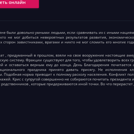
еть онлайн
не были довольно умными людьми, если сравнивать их с иными нациям
кто не мог добиться невероятных результатов развития, экономическо
ех сторон завистниками, врагами и никто не мог сломить его многие г
ат , придуманный в прошлом, взяли на свое вооружение настоящие ам
скую систему. Фракции существуют для того, чтобы удовлетворить всех г
й и оставаться верным ему до конца. День Благодарения почитается 
ационального праздника принято давать присягу. Не исполнения кл
. Подобная норма приводит к полному расколу населения. Конфликт по
нажей. Крис с супругой совершенно не собираются почитать президента 
х родственников , которые придерживаются иной точки. Во что перерастет