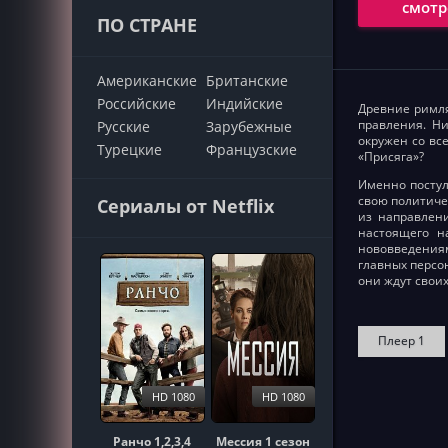
смотр
ПО СТРАНЕ
Американские
Британские
Российские
Индийские
Древние римля
правления. Ни
Русские
Зарубежные
окружен со вс
Турецкие
Французские
«Присяга»?
Именно постул
свою политиче
Сериалы от Netflix
из направлени
настоящего н
нововведениям
главных персо
они ждут свои
Плеер 1
HD 1080
HD 1080
Ранчо 1,2,3,4
Мессия 1 сезон