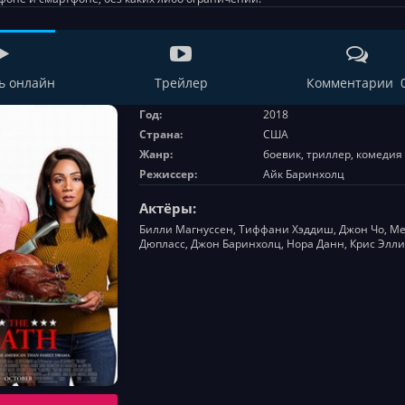
ь онлайн
Трейлер
Комментарии 
Год:
2018
Страна:
США
Жанр:
боевик, триллер, комедия
Режиссер:
Айк Баринхолц
Актёры:
Билли Магнуссен, Тиффани Хэддиш, Джон Чо, Ме
Дюпласс, Джон Баринхолц, Нора Данн, Крис Элл