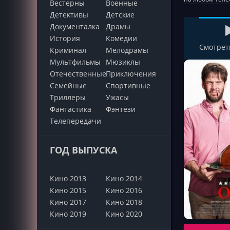
Вестерны
Военные
Детективы
Детские
Документалка
Драмы
История
Комедии
Смотрет
Криминал
Мелодрамы
Мультфильмы
Мюзиклы
Отечественные
Приключения
Семейные
Cпортивные
Триллеры
Ужасы
Фантастика
Фэнтези
Телепередачи
ГОД ВЫПУСКА
Кино 2013
Кино 2014
Кино 2015
Кино 2016
Кино 2017
Кино 2018
Кино 2019
Кино 2020