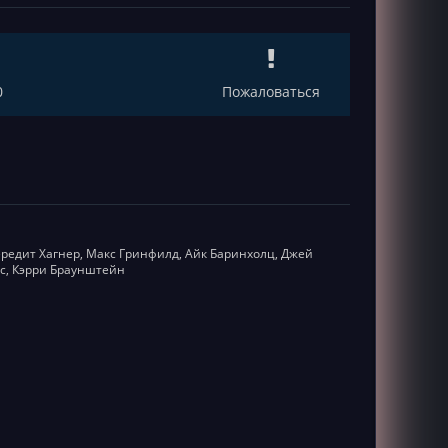
0
Пожаловаться
редит Хагнер, Макс Гринфилд, Айк Баринхолц, Джей
ис, Кэрри Браунштейн