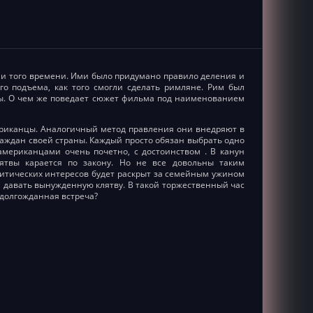
и того времени. Ими было придумано правило деления и
го подъема, как того смогли сделать римляне. Рим был
оды. О чем же поведает сюжет фильма под наименованием
ериканцы. Аналогичный метод правления они внедряют в
раждан своей страны. Каждый просто обязан выбрать одно
американцами очень почетно, с достоинством . В канун
ятвы карается по закону. Но не все довольны таким
литических интересов будет раскрыт за семейным ужином
и давать вынужденную клятву. В такой торжественный час
 долгожданная встреча?