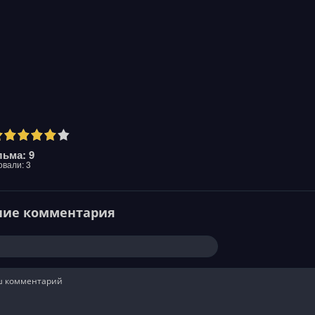
ьма: 9
овали:
3
ние комментария