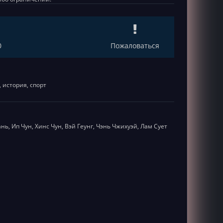
0
Пожаловаться
 история, спорт
нь, Ип Чун, Хинс Чун, Вэй Геунг, Чэнь Чжихуэй, Лам Сует