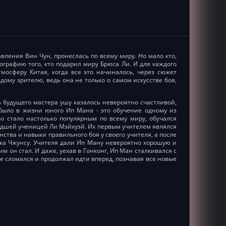
авления Вин Чун, пронеслась по всему миру. Но мало кто,
ографию того, кто подарил миру Брюса Ли. И для каждого
осферу Китая, когда все это начиналось, через сюжет
ому зрителю, ведь она не только о самом искусстве боя,
 будущего мастера ушу казалось невероятно счастливой,
 было в жизни юного Ип Мана - это обучение одному из
во стало настолько популярным по всему миру, обучался
адшей ученицей Ли Мэйхуэй. Их первым учителем являлся
ства и навыки правильного боя у своего учителя, а после
ика Чжунсу. Учителя дали Ип Ману невероятно хорошую и
м он стал. И даже, уехав в Гонконг, Ип Ман сталкивался с
 сломался и продолжал идти вперед, познавая все новые