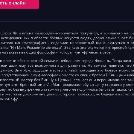
еть онлайн
 Брюса Ли и его непревзойденного учителя по кунг-фу, а точнее его напр
 осведомленных в области боевых искусств людях, досконально знает би
рителя кинематографисты подарили невероятный шанс окунуться в атм
евика "Ип Ман: Рождение легенды". Эта картина окажется интересной кажд
ятно захватывающей философии, которая кунг-фу несет в себе.
в вполне обеспеченной семье в небольшом городе Фошань. Тогда жизнь
тели дали ему все возможности для развития. Но самым главным, что
унг-фу, Вин Чун. Будущий мастер, с чьей помощью это боевое искусст
 и сопутствующей ему философией вместе со своим братом Е Тяньцы и мл
 известный мастер боя Вин Чун. Целых шесть лет они перенимали все таин
покинул этот бренный мир, Ип Ман продолжил обучаться у старшего учен
ву, но без внутреннего стержня у него не получилось бы стать таким, каки
 и жестокой дискриминацией со стороны приезжих, но будущий мастер не
ы кунг-фу.