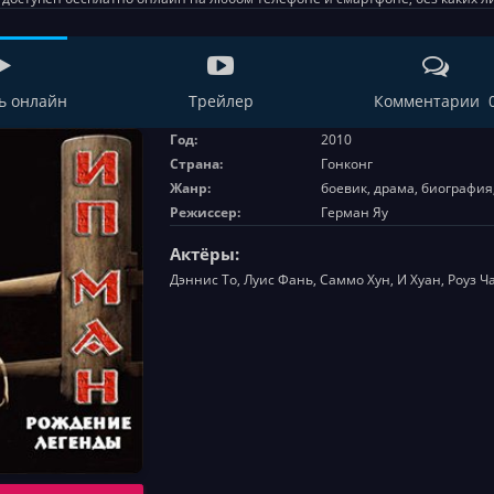
ь онлайн
Трейлер
Комментарии 
Год:
2010
Страна:
Гонконг
Жанр:
боевик, драма, биография,
Режиссер:
Герман Яу
Актёры:
Дэннис То, Луис Фань, Саммо Хун, И Хуан, Роуз Ча