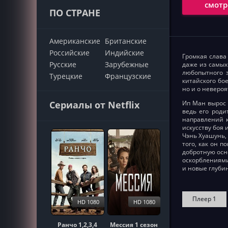
смотр
ПО СТРАНЕ
Американские
Британские
Российские
Индийские
Громкая слава
Русские
Зарубежные
даже из самых
любопытного з
Турецкие
Французские
китайского бо
но и о неверо
Сериалы от Netflix
Ип Ман вырос 
ведь его роди
направлений к
искусству боя
Чэнь Хуашунь,
того, как он 
добротную осно
оскорблениями
и новые глубин
Плеер 1
HD 1080
HD 1080
Ранчо 1,2,3,4
Мессия 1 сезон