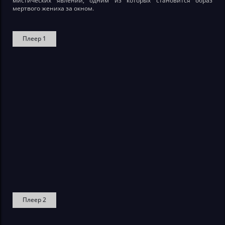
мистических явлений, одним из которых становится образ
мертвого жениха за окном.
Плеер 1
Плеер 2