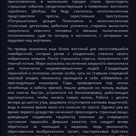
приготовления, в маленьком городке стали происходить
страшные события, свидетельствующие о появлении жестокого
серийного убийцы. На беду слетелись многочисленные
представители прессы, окрестившие преступника
«Потрошителем дождя». Полисмены и многочисленные
столичные детективы, работали усиленно, стараясь вычислить
смертельно опасного человека с явными психическими
отклонениями, судя по почерку и жестокости, с которыми он
орудовал над жертвами.
Но правда оказалась еще более жестокой для несостоявшейся
новобрачной, которая узнав о злодеяниях, спалила своего
избранника живьем. После страшного стресса, полученного той
темной ночью, Мэри оказалась на лечении закрытого пансионата
для психически неуравновешенных людей. Страдающая
паранойей и психозом, милая особа, чуть не ставшая очередной
жертвой злодея, понемногу приходила в себя, избавляясь от
преследующих кошмаров. Годы, проведенные под сенью
лечебницы и заботы врачей, пошли девушке на пользу, выйдя,
она смогла быстро устроиться на бензозаправку, работающую
круглосуточно, чтобы начать новую жизнь. Работа с десяти
вечера до шести утра, радовала отсутствием наплыва водителей,
ведь в ночное время мало кто колесил по трассе. Однако уже во
время первого дежурства начинают происходить странные вещи,
доводящие недавнюю пациентку клиники до очередного
состояния паранойи. Девушке кажется, что следует вновь
обратиться за помощью к медикам, ведь реальность,
обрисованная воображением, пугает, настораживая буйством