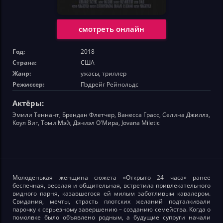
смотреть онлайн
Год:
2018
Страна:
США
Жанр:
ужасы, триллер
Режиссер:
Пэдрейг Рейнольдс
Актёры:
Эмили Теннант, Брендан Флетчер, Ванесса Грасс, Селина Джиллз,
Коул Виг, Томи Мэй, Дэниэл О'Мира, Jovana Miletic
Молоденькая женщина сюжета «Открыто 24 часа» ранее
беспечная, веселая и общительная, встретила привлекательного
видного парня, казавшегося ей милым заботливым кавалером.
Свидания, мечты, страсть плотских желаний подталкивали
парочку к серьезному завершению – созданию семейства. Когда о
помолвке было объявлено родным, а будущие супруги начали