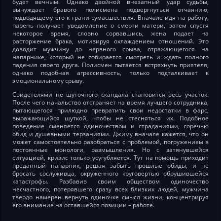
будет вечным. Однако двойной внезапный удар судьбы,
вынуждает бравого полисмена подвергнуться отчаянию,
подводящему его к грани сумасшествия. Вначале идя на работу,
парень получает уведомление о смерти матери, затем спустя
некоторое время, словно сорвавшись, жена подает на
расторжение брака, мотивируя охлаждением отношений. Это
доводит мужчину до нервного срыва, отражающегося на
напарнике, который не собирается смотреть и ждать полного
падения своего друга. Полисмен пытается встряхнуть приятеля,
однако подобная агрессивность, только подталкивает к
эмоциональному срыву.
Свидетелями не шуточного скандала становится весь участок.
После чего начальство отстраняет на время лучшего сотрудника,
пытающегося прилюдно превратить свои недостатки в фарс,
выражающийся шуткой, чтобы не стесняться их. Подобное
поведение сменяется одиночеством и страданиями, горечью
обид и душевными терзаниями. Джиму вначале кажется, что он
может самостоятельно разобраться с проблемой, погружением в
постоянные монологи, размышления. Но с затянувшейся
ситуацией, кризис только усугубляется. Тут на помощь приходит
преданный напарник, решая забыть прошлые обиды, и не
бросать сослуживца, окруженного круговертью обрушившейся
катастрофы. Разбавив своим обществом одиночество
несчастного, потерявшего сразу всех близких людей, мужчина
твердо намерен вернуть одиночке смысл жизни, концентрируя
его внимание на оставшейся позиции – работе.