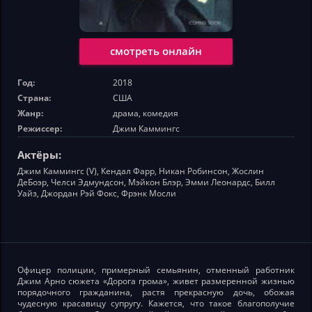
смотреть онлайн
Год:
2018
Страна:
США
Жанр:
драма, комедия
Режиссер:
Джим Каммингс
Актёры:
Джим Каммингс (V), Кендал Фарр, Никан Робинсон, Жослин
ДеБоэр, Челси Эдмундсон, Мэйкон Блэр, Эмми Леонардс, Билл
Уайз, Джордан Рэй Фокс, Фрэнк Мосли
Офицер полиции, примерный семьянин, отменный работник
Джим Арно сюжета «Дорога грома», живет размеренной жизнью
порядочного гражданина, растя прекрасную дочь, обожая
чудесную красавицу супругу. Кажется, что такое благополучие