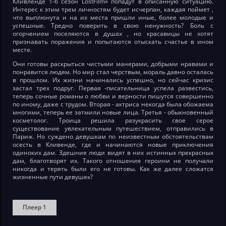
Кливленде 1-6 сезон LostFilm» попадут в описанную ситуацию.
Интерес к этим трем личностям будет исчерпан, каждая поймет ,
что выплюнута и на их места пришли иные, более молодые и
успешные. Тредно поверить в свою ненужность? Боль с
огорчением поселяются в душах , но красавицы не хотят
признавать поражения и попытаются отыскать счастье в ином
месте.
Они готовы раскрыться чистыми манерами, добрыми нравами и
понравится людям. Но мир стал черствым, мораль давно осталась
в прошлом. Их жизни начинались успешно, но сейчас кризис
застал трех подруг. Первая -писательница успела развестись,
теперь сочные романы о любви и верности пишутся совершенно
по иному, даже с трудом. Вторая - актриса некогда была обожаема
многими, теперь ее затмили новые лица. Третья - обыкновенный
косметолог. Троица решила разукрасить свое серое
существование увлекательным путешествием, отправились в
Париж. Но суждено девушкам по неизвестным обстоятельствам
осесть в Кливенде, где и начинаются новые приключения
одиноких дам. Здешние люди видят в них истинных прекрасных
дам, благотворят их. Такого отношения героини не получали
никогда и терять были его не готовы. Как же далее сложатся
жизненные пути девушек?
Плеер 1