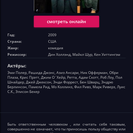
смотреть онлайн
Год:
2009
Страна:
США
Жанр:
комедия
Режиссер:
Дин Холлэнд, Майкл Шур, Кен Уиттингэм
Актёры:
Эми Полер, Рашида Джонс, Азиз Ансари, Ник Офферман, Обри
Плаза, Крис Прэтт, Джим О`Хейр, Ретта, Адам Скотт, Роб Лоу, Пол
Шнайдер, Джей Джексон, Энди Форрест, Бен Шварц, Эндрю
Берлинсон, Памела Рид, Мо Коллинз, Фил Ривз, Марк Риверз, Луис
С.К., Элисон Бекер
Быть ответственным человеком , или считать себя таковым,
совершенно не означает, что ты приносишь пользу обществу или