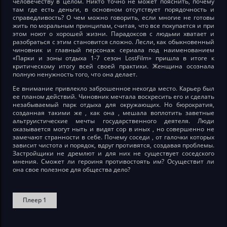
человечеству в целом. Никто точно не может пояснить, почему
там где есть деньги, в основном отсутствует порядочность и
справедливость? О чем можно говорить, если многие не готовы
жить по моральным принципам, считая, что все покупается и при
этом ноют о хорошей жизни. Парадоксов с людьми хватает и
разобраться с этим становится сложно. Лесли, как обыкновенный
чиновник и главный персонаж сериала под наименованием
«Парки и зоны отдыха 1-7 сезон LostFilm» пришла в итоге к
критическому итогу всей своей практики. Женщина осознала
полную ненужность того, что она делает.
Ее внимание привлекло заброшенное некогда место. Карьер был
ее планом действий. Чиновник мечтала воскресить его и сделать
незабываемый парк отдыха для окружающих. Но бюрократия,
созданная такими же , как она , мешала воплотить заветные
альтруистические мечты государственного деятеля. Люди
оказывается могут ныть и видят сор в иных , но совершенно не
замечают странности в себе. Почему соседи , от галочки которых
зависит чистота и порядок, вдруг противятся, создавая проблемы.
Застройщики не дремлют и для них не существует соседского
мнения. Сможет ли героиня противостоять им? Осуществит ли
она свое полезное для общества дело?
Плеер 1