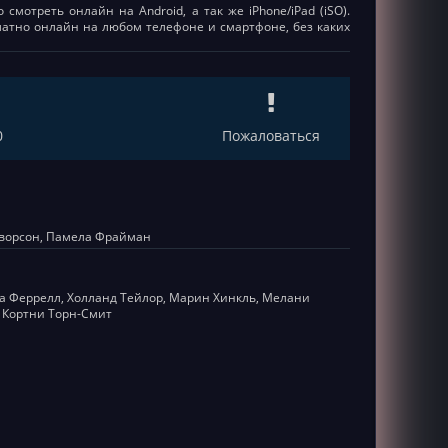
смотреть онлайн на Android, а так же iPhone/iPad (iSO).
есплатно онлайн на любом телефоне и смартфоне, без каких
0
Пожаловаться
лворсон, Памела Фрайман
та Феррелл, Холланд Тейлор, Марин Хинкль, Мелани
 Кортни Торн-Смит