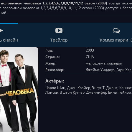
 половиной человека 1,2,3,4,5,6,7,8,9,10,11,12 сезон (2003)
всегда можно 
 половиной человека 1,2,3,4,5,6,7,8,9,10,11,12 сезон (2003) доступен б
ний.
ь онлайн
Трейлер
Комментарии 
Год:
2003
Страна:
США
Жанр:
мелодрама, комедия
Режиссер:
Джеймс Уиддоуз, Гари Хэ
Актёры:
Чарли Шин, Джон Крайер, Энгус Т. Джонс, Конча
Лински, Эштон Кутчер, Дженнифер Бини Тейлор,