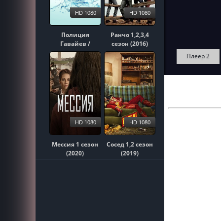
HD 1080
HD 1080
Полиция
Ранчо 1,2,3,4
Гавайев /
сезон (2016)
Гавайи 5-0
Плеер 2
1,2,3,4,5,6,7,8,9,10
сезон (2010)
HD 1080
HD 1080
Мессия 1 сезон
Сосед 1,2 сезон
(2020)
(2019)