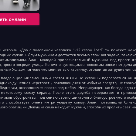
еть онлайн
 истории «Два с половиной человека 1-12 сезон LostFilm» покажет не
 одних мужчин. Двум мужчинам достается весьма сложная задача, заключ
ксимализмом. Алан, молодой привлекательный мужчина под прессингом
, просто посреди улицы. Конечно, суетящимся прохожим вовсе нет дела д
льным Уолдом, мгновенно меняет всю картинку, отодвигая затруднения од
 владеющие миллионными состояниями не склонны подвергаться уныни
Однако душевная черствость, появляющаяся от избытка средств, не трон
 беднягам, оказавшимся просто под небом. Непринужденная беседа едва
 некоторому союзу сердец. После этого дружба перерастает в привяз
тников обустроиться под сенью своего шикарного, благоустроенного ос
то способствует очень интригующему союзу. Алан, потерявший близко
ого братишки. Девушка сама находит мужчин, способных пролить свет на