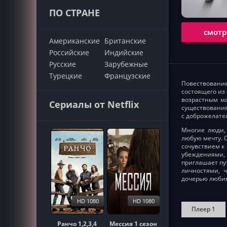
ПО СТРАНЕ
смотр
Американские
Британские
Российские
Индийские
Русские
Зарубежные
Турецкие
Французские
Повествование
состоящего из
возрастным ма
Сериалы от Netflix
существования
с доброжелате
Многие люди,
любую мечту. 
сочувствием к
убеждениями,
приглашает пу
личностями, ч
дочерью любим
HD 1080
HD 1080
Плеер 1
Ранчо 1,2,3,4
Мессия 1 сезон