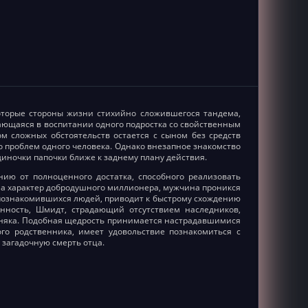
которые стороны жизни стихийно сложившегося тандема,
ающаяся в воспитании одного подростка со свойственным
 сложных обстоятельств остается с сыном без средств
о проблем одного человека. Однако внезапное знакомство
иночки папочки ближе к заднему плану действия.
ю от полноценного достатка, способного реализовать
ула характер добродушного миллионера, мужчина проникся
 познакомившихся людей, приводит к быстрому схождению
анность, Шмидт, страдающий отсутствием наследников,
обняка. Подобная щедрость принимается настрадавшимися
го родственника, имеет удовольствие познакомиться с
 загадочную смерть отца.