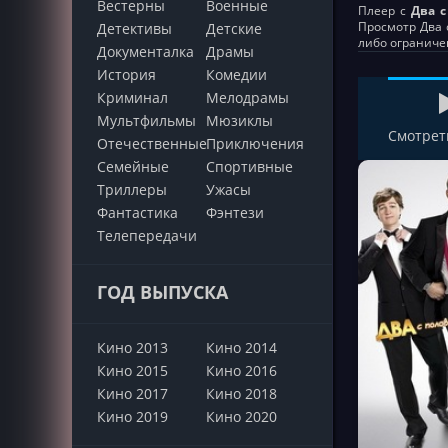
Вестерны
Военные
Плеер с
Два с
Просмотр Два с
Детективы
Детские
либо ограниче
Документалка
Драмы
История
Комедии
Криминал
Мелодрамы
Мультфильмы
Мюзиклы
Смотрет
Отечественные
Приключения
Семейные
Cпортивные
Триллеры
Ужасы
Фантастика
Фэнтези
Телепередачи
ГОД ВЫПУСКА
Кино 2013
Кино 2014
Кино 2015
Кино 2016
Кино 2017
Кино 2018
Кино 2019
Кино 2020