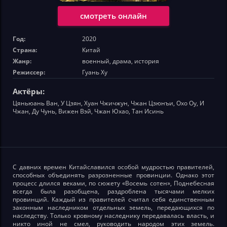
смотреть онлайн
Год:
2020
Страна:
Китай
Жанр:
военный, драма, история
Режиссер:
Гуань Ху
Актёры:
Цяньюань Ван, У Цзян, Хуан Чжичжун, Чжан Цзюнъи, Охо Оу, И
Чжан, Ду Чунь, Вижен Вэй, Чжан Юхао, Тан Исинь
С давних времен Китайславился особой мудростью правителей,
способных объединять разрозненные провинции. Однако этот
процесс длился веками, по сюжету «Восемь сотен», Поднебесная
всегда была разобщена, раздроблена тысячами мелких
провинций. Каждый из правителей считал себя единственным
законным наследником отдельных земель, передающихся по
наследству. Только кровному наследнику передавалась власть, и
никто иной не смел, руководить народом этих земель.