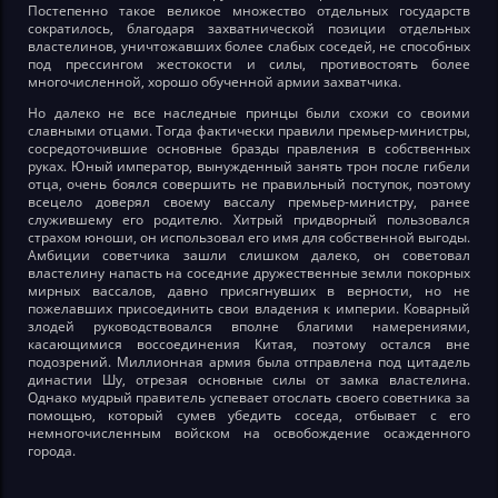
Постепенно такое великое множество отдельных государств
сократилось, благодаря захватнической позиции отдельных
властелинов, уничтожавших более слабых соседей, не способных
под прессингом жестокости и силы, противостоять более
многочисленной, хорошо обученной армии захватчика.
Но далеко не все наследные принцы были схожи со своими
славными отцами. Тогда фактически правили премьер-министры,
сосредоточившие основные бразды правления в собственных
руках. Юный император, вынужденный занять трон после гибели
отца, очень боялся совершить не правильный поступок, поэтому
всецело доверял своему вассалу премьер-министру, ранее
служившему его родителю. Хитрый придворный пользовался
страхом юноши, он использовал его имя для собственной выгоды.
Амбиции советчика зашли слишком далеко, он советовал
властелину напасть на соседние дружественные земли покорных
мирных вассалов, давно присягнувших в верности, но не
пожелавших присоединить свои владения к империи. Коварный
злодей руководствовался вполне благими намерениями,
касающимися воссоединения Китая, поэтому остался вне
подозрений. Миллионная армия была отправлена под цитадель
династии Шу, отрезая основные силы от замка властелина.
Однако мудрый правитель успевает отослать своего советника за
помощью, который сумев убедить соседа, отбывает с его
немногочисленным войском на освобождение осажденного
города.