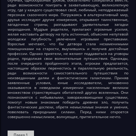
скучных, однообразных уроков, обязательно собирались вместе,
ради возможности поиграть в захватывающую, великолепную
игру, где у каждого существовал свой, любимый, неподражаемый
персонаж сказочного мира. Погружаясь в альтернативный мир,
друзья исследуют другие измерения, открывают таинственные,
загадочные страны, разгадывают удивительные загадки
мироздания. Мудрые родители, прилагают огромные усилия,
желая наставить детвору на путь истинный, объясняя непутевой
молодежи пагубность увлечения игровыми приставками.
Взрослые мечтают, что бы детвора стала незаменимыми
помощниками на старости, выучившись и получив достойные
профессии. Однако приятели, не желают поддаваться на уговоры
родни, продолжая свои волнительные путешествия. Однажды,
после очередного пройденного этапа, игрокам предлагается,
настоящим образом перенестись в параллельную реальность,
ради возможности самостоятельного путешествия по
неизведанным далям и фантастическим галактикам. Приняв
заявленные условия, юные исследователи, мгновенно
оказываются в неведомом измерении населенным великим
множеством странствующих обитателей других вселенных. Они
познакомятся с небывалыми, завораживающими существами,
помогут новым знакомым победить древнее зло, получить
фантастические доспехи, обретя немыслимые знания и умения,
повелевать природными силами. Перед ними откроется
совершенно немыслимое, волнующее, притягательное нечто.
Плеер 1