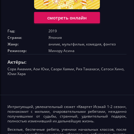
смотреть онлайн
Год:
2019
Страна:
Япония
Жанр:
аниме, мультфильм, комедия, фэнтез
Режиссер:
Минору Асина
Актёры:
Сора Амамия, Аои Юки, Саори Хаями, Риэ Такахаси, Сатоси Хино,
Юми Хара
Интригующий, увлекательный сюжет «Квартет Исэкай 1-2 сезон»,
познакомит с милыми, очаровательными ребятами, нежданно
получившими от судьбы, странный, удивительный подарок,
полностью изменивший их дальнейшую жизнь.
Веселые, беспечные ребята, ученики начальных классов, после