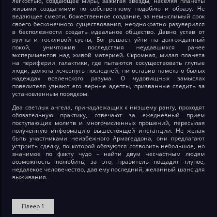
легкостью, создающее миры, зажигая звезды, населяя планеты
живыми созданиями по собственному подобию и образу. Не
ведающее смерти, божественное создание, за немыслимый срок
своего бесконечного существования, неоднократно разуверился
в бесполезности создать идеальное общество. Давно устав от
руины и тоскливой суеты, Бог решает уйти на долгожданный
покой, уничтожив последствия неудавшихся ранее
экспериментов над живой материей. Скромная, милая планета
на периферии галактики, где пытаются сосуществовать глупые
люди, должна исчезнуть последней, ни оставив намека о былых
надеждах вселенского разума. О чудовищных замыслах
повелителя узнают его верные адепты, призванные следить за
установленным порядком.
Два светлых ангела, принадлежащих к низшему рангу, проходят
обязательную практику, отвечают за ежедневный прием
поступающих молитв и многочисленных прошений, пересылая
полученную информацию вышестоящей инстанции. Не желая
быть участниками неизбежного Армагеддона, они предлагают
устроить сделку, по которой обязуются сотворить небольшое, но
значимое по факту чудо – найти двум несчастным людям
возможность полюбить, за это, правитель пощадит глупое,
недалекое человечество, дав ему последний, желанный шанс для
выживания.
Плеер 1