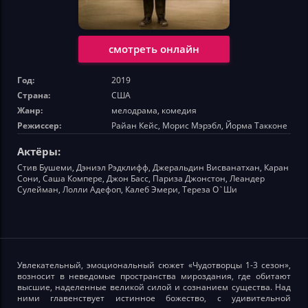
смотреть онлайн
Год:
2019
Страна:
США
Жанр:
мелодрама, комедия
Режиссер:
Райан Кейс, Морис Мэрэбл, Йорма Такконе
Актёры:
Стив Бушеми, Дэниэл Рэдклифф, Джеральдин Висванатхан, Каран
Сони, Саша Компере, Джон Басс, Париза Джонстон, Леандер
Сулейман, Лолли Адефоп, Калеб Эмери, Тереза О`Ши
Увлекательный, эмоциональный сюжет «Чудотворцы 1-3 сезон»,
возносит в неведомые пространства мироздания, где обитают
высшие, наделенные великой силой и сознанием существа. Над
ними главенствует истинное божество, с удивительной