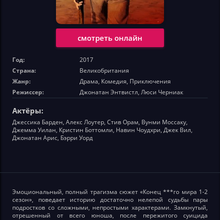
смотреть онлайн
Год:
2017
Страна:
Великобритания
Жанр:
Драма, Комедия, Приключения
Режиссер:
Джонатан Энтвистл, Люси Черниак
Актёры:
Джессика Барден, Алекс Лоутер, Стив Орам, Вунми Моссаку,
Джемма Уилан, Кристин Боттомли, Навин Чоудхри, Джек Вил,
Джонатан Арис, Бэрри Уорд
Эмоциональный, полный трагизма сюжет «Конец ***го мира 1-2
сезон», поведает историю достаточно нелепой судьбы пары
подростков со сложными, непростыми характерами. Замкнутый,
отрешенный от всего юноша, после пережитого суицида