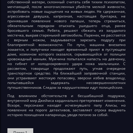
собственной матери, склонный считать себя тихим психопатом,
мечтающий, после многочисленных убийств мелкой живности,
испробовать новые ощущения на живых людях. Не сдержанная,
агрессивная девушка, капризная, настоящая бунтарка, не
принявшая появление нового папаши, теперь стремиться,
обязательным порядком отыскать ушедшего отца, ранее
бросившего семью. Ребята, решают сбежать из захудалого
местечка, выкрав старенький автомобиль. Паренек, не расстается
с верным ножом, задумывается зарезать подругу при
благоприятной возможности. По пути, машина внезапно
ломается, и попутчики находят временный приют в пустующем
доме, хозяином которого оказался, скрывающийся от полиции
кровожадный маньяк. Мужчина попытался напасть на девчонку,
но гибнет от холоднокровного удара ножа мальчишки. С
рассветом, товарищи продолжают путь, угнав очередное
транспортное средство. На ближайшей заправочной станции,
они устраивают жестокую потасовку, зверски избив владелицу,
попытавшейся задержать несовершеннолетних
путешественников. Следом за нарушителями идут полицейские.
Под влиянием обстоятельств и бесшабашной подружки,
внутренний мир Джеймса кардинально претерпевает изменения.
Вскоре, персонажи находят исчезнувшего папу Алисы, но
появление на пороге детективов, заставляет отрока выдумать
историю похищения напарницы, уводя погоню за собой.
Плеер 1