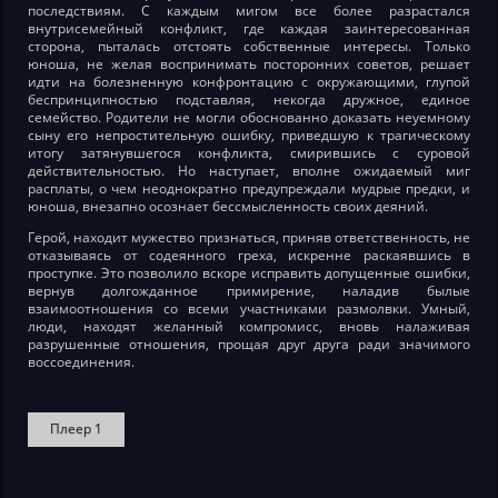
последствиям. С каждым мигом все более разрастался
внутрисемейный конфликт, где каждая заинтересованная
сторона, пыталась отстоять собственные интересы. Только
юноша, не желая воспринимать посторонних советов, решает
идти на болезненную конфронтацию с окружающими, глупой
беспринципностью подставляя, некогда дружное, единое
семейство. Родители не могли обоснованно доказать неуемному
сыну его непростительную ошибку, приведшую к трагическому
итогу затянувшегося конфликта, смирившись с суровой
действительностью. Но наступает, вполне ожидаемый миг
расплаты, о чем неоднократно предупреждали мудрые предки, и
юноша, внезапно осознает бессмысленность своих деяний.
Герой, находит мужество признаться, приняв ответственность, не
отказываясь от содеянного греха, искренне раскаявшись в
проступке. Это позволило вскоре исправить допущенные ошибки,
вернув долгожданное примирение, наладив былые
взаимоотношения со всеми участниками размолвки. Умный,
люди, находят желанный компромисс, вновь налаживая
разрушенные отношения, прощая друг друга ради значимого
воссоединения.
Плеер 1