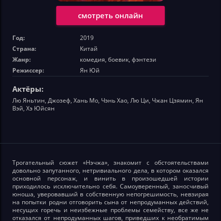
смотреть онлайн
Год:
2019
Страна:
Китай
Жанр:
комедия, боевик, фэнтези
Режиссер:
Ян Юй
Актёры:
Лю Яньтин, Джозеф, Хань Мо, Чэнь Хао, Лю Ци, Чжан Цзямин, Ян
Вэй, Хэ Юйсян
Трогательный сюжет «Нэчжа», знакомит с обстоятельствами
довольно запутанного, нетривиального дела, в котором оказался
основной персонаж, и винить в произошедшей истории
приходилось исключительно себя. Самоуверенный, заносчивый
юноша, уверовавший в собственную непогрешимость, невзирая
на попытки родни отговорить сына от непродуманных действий,
несущих горечь и неизбежные проблемы семейству, все же не
отказался от непродуманных шагов, приведших к необратимым