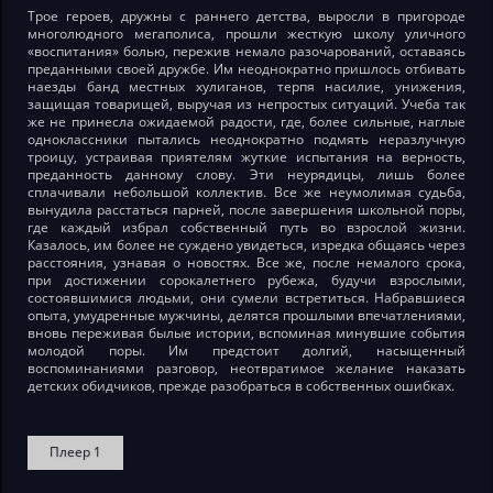
Трое героев, дружны с раннего детства, выросли в пригороде
многолюдного мегаполиса, прошли жесткую школу уличного
«воспитания» болью, пережив немало разочарований, оставаясь
преданными своей дружбе. Им неоднократно пришлось отбивать
наезды банд местных хулиганов, терпя насилие, унижения,
защищая товарищей, выручая из непростых ситуаций. Учеба так
же не принесла ожидаемой радости, где, более сильные, наглые
одноклассники пытались неоднократно подмять неразлучную
троицу, устраивая приятелям жуткие испытания на верность,
преданность данному слову. Эти неурядицы, лишь более
сплачивали небольшой коллектив. Все же неумолимая судьба,
вынудила расстаться парней, после завершения школьной поры,
где каждый избрал собственный путь во взрослой жизни.
Казалось, им более не суждено увидеться, изредка общаясь через
расстояния, узнавая о новостях. Все же, после немалого срока,
при достижении сорокалетнего рубежа, будучи взрослыми,
состоявшимися людьми, они сумели встретиться. Набравшиеся
опыта, умудренные мужчины, делятся прошлыми впечатлениями,
вновь переживая былые истории, вспоминая минувшие события
молодой поры. Им предстоит долгий, насыщенный
воспоминаниями разговор, неотвратимое желание наказать
детских обидчиков, прежде разобраться в собственных ошибках.
Плеер 1