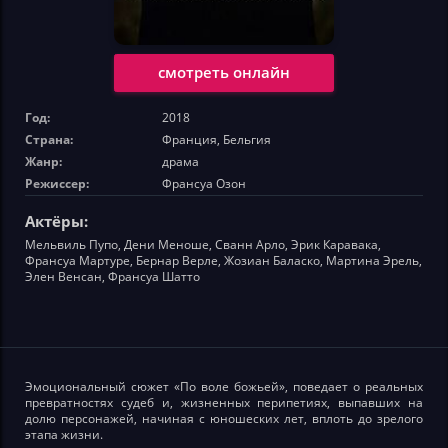
смотреть онлайн
Год:
2018
Страна:
Франция, Бельгия
Жанр:
драма
Режиссер:
Франсуа Озон
Актёры:
Мельвиль Пупо, Дени Меноше, Сванн Арло, Эрик Каравака,
Франсуа Мартуре, Бернар Верле, Жозиан Баласко, Мартина Эрель,
Элен Венсан, Франсуа Шатто
Эмоциональный сюжет «По воле божьей», поведает о реальных
превратностях судеб и, жизненных перипетиях, выпавших на
долю персонажей, начиная с юношеских лет, вплоть до зрелого
этапа жизни.