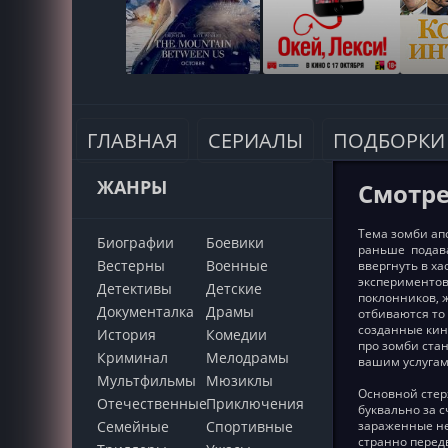
ГЛАВНАЯ
СЕРИАЛЫ
ПОДБОРКИ
ЖАНРЫ
Смотре
Тема зомби ап
Биографии
Боевики
раньше подава
Вестерны
Военные
ввергнуть в х
экспериментов
Детективы
Детские
поклонников, 
Документалка
Драмы
отбиваются то
созданные кин
История
Комедии
про зомби ста
Криминал
Мелодрамы
вашим услугам
Мультфильмы
Мюзиклы
Основной стер
Отечественные
Приключения
буквально за с
Семейные
Cпортивные
зараженные не
странно перед