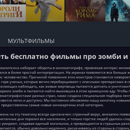
МУЛЬТФИЛЬМЫ
ть бесплатно фильмы про зомби и
окалипсиса набирает обороты в кинематографе, привлекая интерес множе
лся в более простой интерпретации. На экранах появляется все больше 
аос человечество. Причиной появления этих монстров становится невероя
 горе ученых, которые вечно перебарщивают с опасными препаратами в св
желающих наблюдать, как живые мертвецы пытаются догнать и уничтожить
 армии зомби и пытаются найти выживших в этом кромешном аду. Чтобы 
ематографистами разных стран, нами создана специальная подборка лент
новится легко и доступно. Мы постоянно обновляем нашу кинотеку новы
 предоставлены самые новые кинокартины этой категории.
жень на эту тематику всегда однозначен: странный вирус, внезапно поя
читанные дни поразил все население, и только горстке людей удалось со
 умирают, создавая единый могильник, а превращаются в страшных разл
вигаются, обычно довольно медленно, раскачиваясь из стороны в сторону,