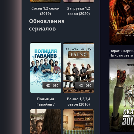
Сосед 1,2 сезон
Загрузка 1,2
(2019)
сезон (2020)
Обновления
сериалов
Пираты Карибс
На краю света 
HD 1080
HD 1080
Полиция
Ранчо 1,2,3,4
Гавайев /
сезон (2016)
Гавайи 5-0
1,2,3,4,5,6,7,8,9,10
сезон (2010)