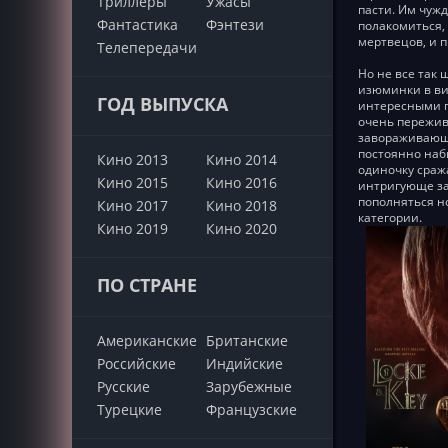
Триллеры
Ужасы
пасти. Им чуж
Фантастика
Фэнтези
полакомиться, 
мертвецов, и п
Телепередачи
Но не все так
изюминки в ви
ГОД ВЫПУСКА
интересными п
очень пережив
завораживающе
постоянно наб
Кино 2013
Кино 2014
одиночку сраж
Кино 2015
Кино 2016
интригующе за
пополняться н
Кино 2017
Кино 2018
категории.
Кино 2019
Кино 2020
ПО СТРАНЕ
Американские
Британские
Российские
Индийские
Русские
Зарубежные
Турецкие
Французские