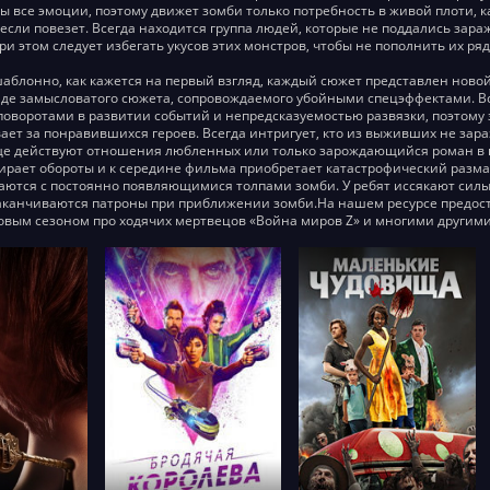
ды все эмоции, поэтому движет зомби только потребность в живой плоти, 
если повезет. Всегда находится группа людей, которые не поддались зар
ри этом следует избегать укусов этих монстров, чтобы не пополнить их ряд
 шаблонно, как кажется на первый взгляд, каждый сюжет представлен нов
де замысловатого сюжета, сопровождаемого убойными спецэффектами. В
оворотами в развитии событий и непредсказуемостью развязки, поэтому 
ает за понравившихся героев. Всегда интригует, кто из выживших не зар
 действуют отношения любленных или только зарождающийся роман в пр
ирает обороты и к середине фильма приобретает катастрофический размах,
аются с постоянно появляющимися толпами зомби. У ребят иссякают силы
канчиваются патроны при приближении зомби.На нашем ресурсе предост
овым сезоном про ходячих мертвецов «Война миров Z» и многими други