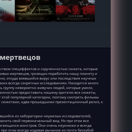
 мертвецов
ством спецэффектов и скрученностью сюжета, которые
живых мертвецов, грозящих поработить нашу планету и
тно, откуда взявшийся вирус или последствия научных
оих всегда секретных исследованиях. Находится много
 группу невероятно живучих людей, которые умело,
полностью предоставить нашему зрителю все сюжеты,
 этой популярной категории, поэтому смотреть фильмы
ми сюжетами, едва прошедшими презентационный релиз, к
вившийся из лаборатории неумелых исследователей,
хранить свой первоначальный вид. Но при этом все
агающихся монстров. Они очень неуклюжи и всегда
 при этом всегда издавая рычание из почти беззубой