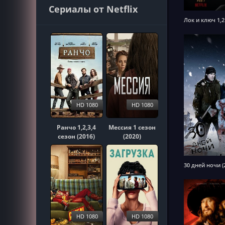
Сериалы от Netflix
Лок и ключ 1,2
HD 1080
HD 1080
Ранчо 1,2,3,4
Мессия 1 сезон
сезон (2016)
(2020)
30 дней ночи (
HD 1080
HD 1080