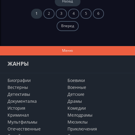
Назад
1
2
3
4
5
6
Вперед
Меню
ЖАНРЫ
Биографии
Боевики
Вестерны
Военные
Детективы
Детские
Документалка
Драмы
История
Комедии
Криминал
Мелодрамы
Мультфильмы
Мюзиклы
Отечественные
Приключения