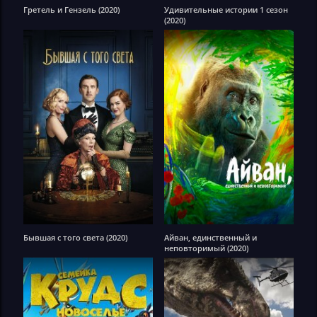
Гретель и Гензель (2020)
Удивительные истории 1 сезон
(2020)
Бывшая с того света (2020)
Айван, единственный и
неповторимый (2020)